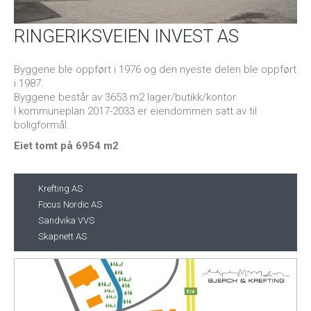
RINGERIKSVEIEN INVEST AS
Byggene ble oppført i 1976 og den nyeste delen ble oppført
i 1987.
Byggene består av 3653 m2 lager/butikk/kontor.
I kommuneplan 2017-2033 er eiendommen satt av til
boligformål.
Eiet tomt på 6954 m2
Krefting AS
Focus Nordic AS
Sandvika VVS
Skapnett AS