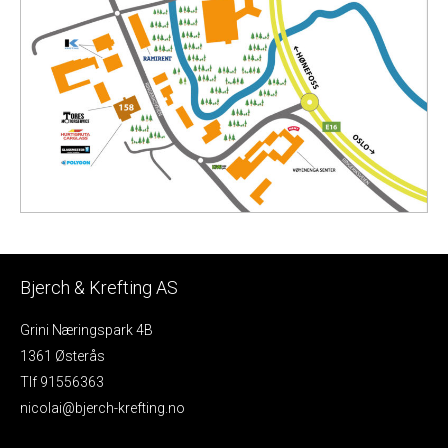
Bjerch & Krefting AS
Grini Næringspark 4B
1361 Østerås
Tlf 91556363
nicolai@bjerch-krefting.no